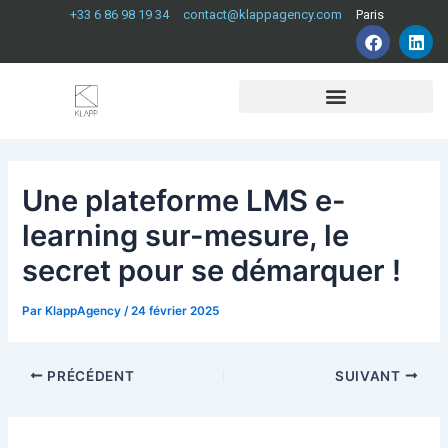
Aller
Navigation
+33 6 86 98 19 34
contact@klappagency.com
Paris
F
L
au
des
a
i
contenu
articles
c
n
e
k
b
e
o
d
o
i
k
n
Une plateforme LMS e-
learning sur-mesure, le
secret pour se démarquer !​
Par
KlappAgency
/
24 février 2025
PRÉCÉDENT
SUIVANT