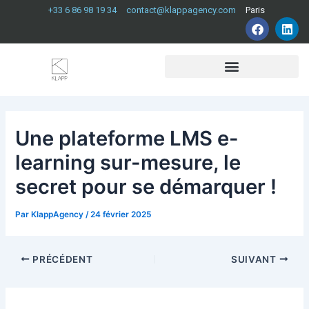
Aller
Navigation
+33 6 86 98 19 34
contact@klappagency.com
Paris
F
L
au
des
a
i
contenu
articles
c
n
e
k
b
e
o
d
o
i
k
n
Une plateforme LMS e-
learning sur-mesure, le
secret pour se démarquer !
Par
KlappAgency
/
24 février 2025
PRÉCÉDENT
SUIVANT